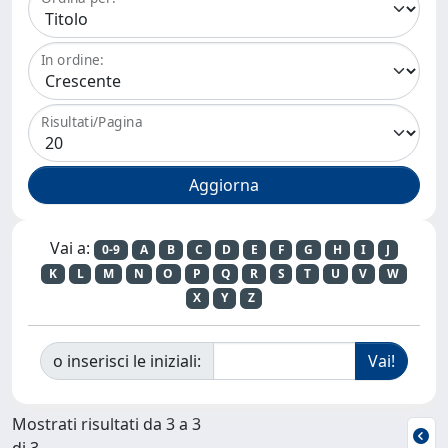
In ordine:
Risultati/Pagina
Vai a:
0-9
A
B
C
D
E
F
G
H
I
J
K
L
M
N
O
P
Q
R
S
T
U
V
W
X
Y
Z
o inserisci le iniziali:
Mostrati risultati da 3 a 3
di 3