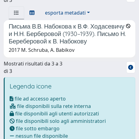
esporta metadati
Письма В.В. Набокова к В.Ф. Ходасевичу
и Н.Н. Берберовой (1930–1939). Письмо Н.
Береберовой к В. Набокову
2017 M. Schruba, A. Babikov
Mostrati risultati da 3 a 3
di 3
Legenda icone
file ad accesso aperto
file disponibili sulla rete interna
file disponibili agli utenti autorizzati
file disponibili solo agli amministratori
file sotto embargo
nessun file disponibile