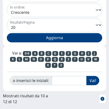
In ordine:
Risultati/Pagina
Vai a:
0-9
A
B
C
D
E
F
G
H
I
J
K
L
M
N
O
P
Q
R
S
T
U
V
W
X
Y
Z
o inserisci le iniziali:
Mostrati risultati da 10 a
12 di 12