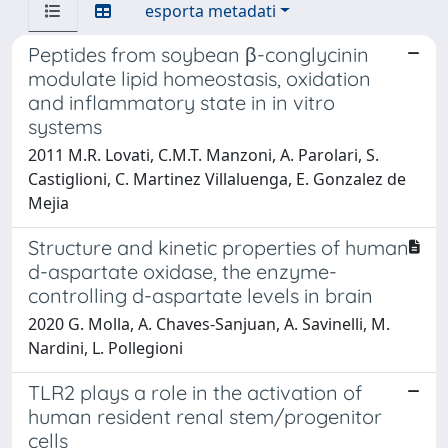
esporta metadati
Peptides from soybean β-conglycinin
modulate lipid homeostasis, oxidation
and inflammatory state in in vitro
systems
2011 M.R. Lovati, C.M.T. Manzoni, A. Parolari, S.
Castiglioni, C. Martinez Villaluenga, E. Gonzalez de
Mejia
Structure and kinetic properties of human
d-aspartate oxidase, the enzyme-
controlling d-aspartate levels in brain
2020 G. Molla, A. Chaves-Sanjuan, A. Savinelli, M.
Nardini, L. Pollegioni
TLR2 plays a role in the activation of
human resident renal stem/progenitor
cells