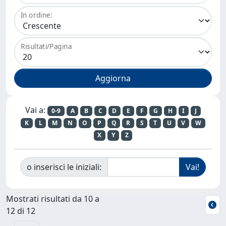
In ordine:
Risultati/Pagina
Vai a:
0-9
A
B
C
D
E
F
G
H
I
J
K
L
M
N
O
P
Q
R
S
T
U
V
W
X
Y
Z
o inserisci le iniziali:
Mostrati risultati da 10 a
12 di 12