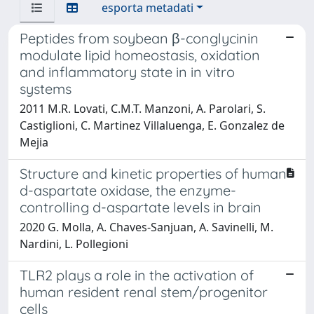
esporta metadati
Peptides from soybean β-conglycinin
modulate lipid homeostasis, oxidation
and inflammatory state in in vitro
systems
2011 M.R. Lovati, C.M.T. Manzoni, A. Parolari, S.
Castiglioni, C. Martinez Villaluenga, E. Gonzalez de
Mejia
Structure and kinetic properties of human
d-aspartate oxidase, the enzyme-
controlling d-aspartate levels in brain
2020 G. Molla, A. Chaves-Sanjuan, A. Savinelli, M.
Nardini, L. Pollegioni
TLR2 plays a role in the activation of
human resident renal stem/progenitor
cells