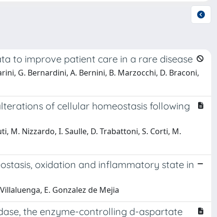
ata to improve patient care in a rare disease
arini, G. Bernardini, A. Bernini, B. Marzocchi, D. Braconi,
terations of cellular homeostasis following
ti, M. Nizzardo, I. Saulle, D. Trabattoni, S. Corti, M.
stasis, oxidation and inflammatory state in
z Villaluenga, E. Gonzalez de Mejia
idase, the enzyme-controlling d-aspartate