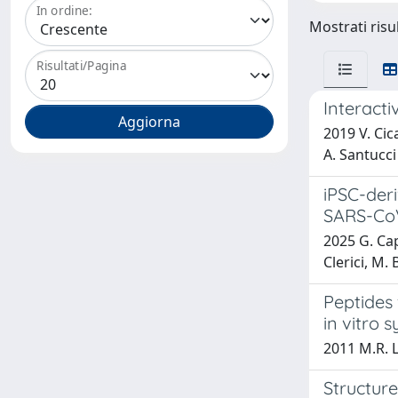
In ordine:
Mostrati risul
Risultati/Pagina
Interacti
2019 V. Cica
A. Santucci
iPSC-deri
SARS-CoV
2025 G. Capp
Clerici, M. 
Peptides
in vitro 
2011 M.R. L
Structur