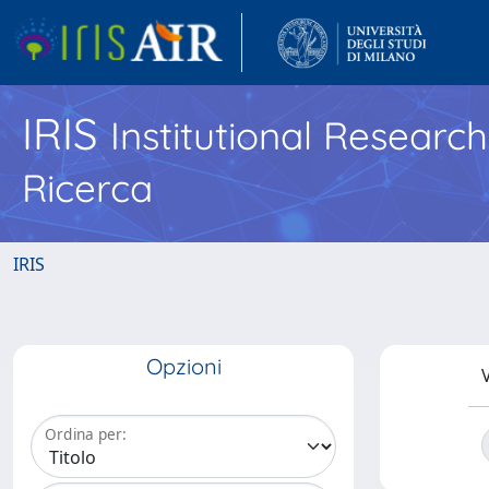
IRIS
Institutional Researc
Ricerca
IRIS
Opzioni
V
Ordina per: