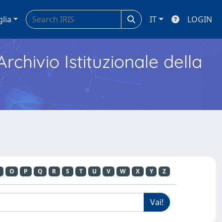
glia
IT
LOGIN
Archivio Istituzionale della
O
P
Q
R
S
T
U
V
W
X
Y
Z