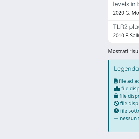
levels in 
2020 G. Mol
TLR2 play
2010 F. Sal
Mostrati risul
Legenda
file ad 
file dis
file disp
file disp
file sot
nessun f