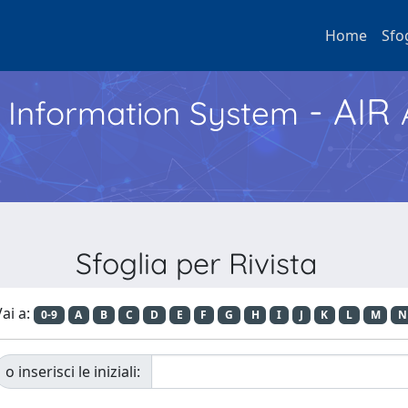
Home
Sfo
- AIR
h Information System
Sfoglia per Rivista
ai a:
0-9
A
B
C
D
E
F
G
H
I
J
K
L
M
N
o inserisci le iniziali: