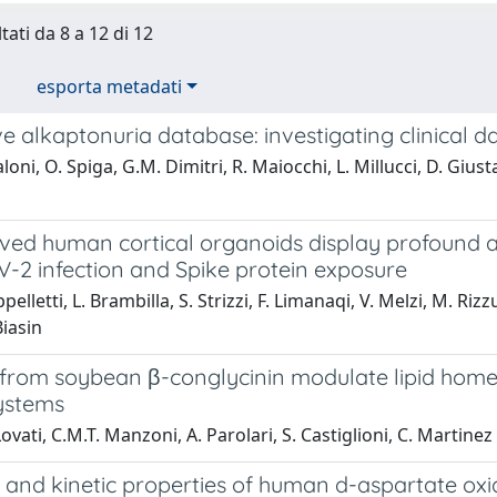
tati da 8 a 12 di 12
esporta metadati
ve alkaptonuria database: investigating clinical d
loni, O. Spiga, G.M. Dimitri, R. Maiocchi, L. Millucci, D. Giust
ved human cortical organoids display profound al
-2 infection and Spike protein exposure
elletti, L. Brambilla, S. Strizzi, F. Limanaqi, V. Melzi, M. Rizzu
Biasin
 from soybean β-conglycinin modulate lipid homeo
systems
ovati, C.M.T. Manzoni, A. Parolari, S. Castiglioni, C. Martine
e and kinetic properties of human d-aspartate ox