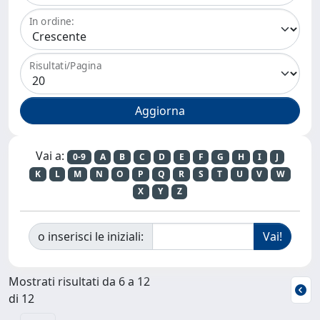
In ordine:
Risultati/Pagina
Vai a:
0-9
A
B
C
D
E
F
G
H
I
J
K
L
M
N
O
P
Q
R
S
T
U
V
W
X
Y
Z
o inserisci le iniziali:
Mostrati risultati da 6 a 12
di 12