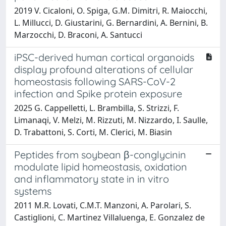
2019 V. Cicaloni, O. Spiga, G.M. Dimitri, R. Maiocchi,
L. Millucci, D. Giustarini, G. Bernardini, A. Bernini, B.
Marzocchi, D. Braconi, A. Santucci
iPSC-derived human cortical organoids
display profound alterations of cellular
homeostasis following SARS-CoV-2
infection and Spike protein exposure
2025 G. Cappelletti, L. Brambilla, S. Strizzi, F.
Limanaqi, V. Melzi, M. Rizzuti, M. Nizzardo, I. Saulle,
D. Trabattoni, S. Corti, M. Clerici, M. Biasin
Peptides from soybean β-conglycinin
modulate lipid homeostasis, oxidation
and inflammatory state in in vitro
systems
2011 M.R. Lovati, C.M.T. Manzoni, A. Parolari, S.
Castiglioni, C. Martinez Villaluenga, E. Gonzalez de