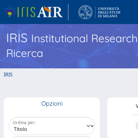
IRIS
Institutional Researc
Ricerca
IRIS
Opzioni
V
Ordina per: