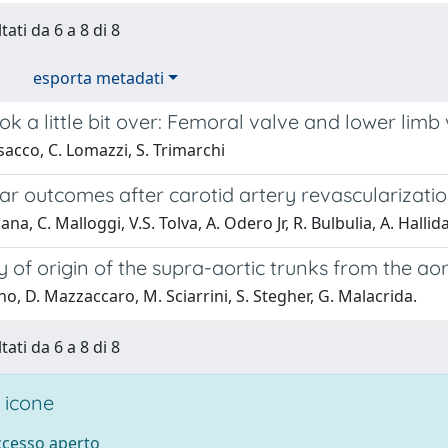
tati da 6 a 8 di 8
esporta metadati
ok a little bit over: Femoral valve and lower lim
sacco, C. Lomazzi, S. Trimarchi
r outcomes after carotid artery revascularizatio
na, C. Malloggi, V.S. Tolva, A. Odero Jr, R. Bulbulia, A. Halliday
ty of origin of the supra-aortic trunks from the aor
o, D. Mazzaccaro, M. Sciarrini, S. Stegher, G. Malacrida.
tati da 6 a 8 di 8
 icone
accesso aperto