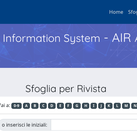
Home
Sfo
- AIR
h Information System
Sfoglia per Rivista
ai a:
0-9
A
B
C
D
E
F
G
H
I
J
K
L
M
N
o inserisci le iniziali: