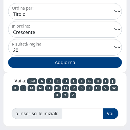
Ordina per:
In ordine:
Risultati/Pagina
Vai a:
0-9
A
B
C
D
E
F
G
H
I
J
K
L
M
N
O
P
Q
R
S
T
U
V
W
X
Y
Z
o inserisci le iniziali: