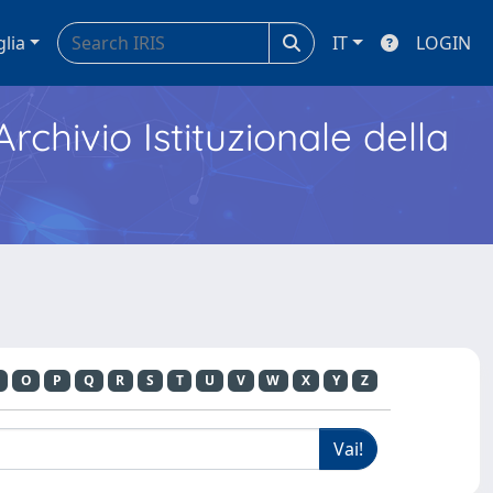
glia
IT
LOGIN
Archivio Istituzionale della
O
P
Q
R
S
T
U
V
W
X
Y
Z