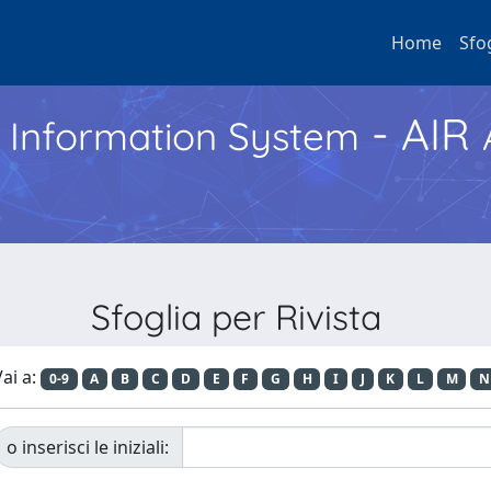
Home
Sfo
- AIR
h Information System
Sfoglia per Rivista
ai a:
0-9
A
B
C
D
E
F
G
H
I
J
K
L
M
N
o inserisci le iniziali: