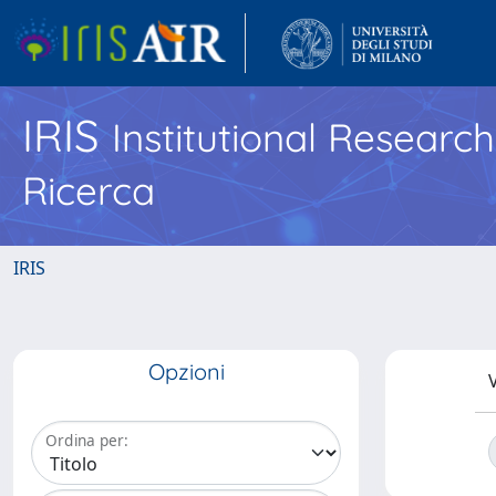
IRIS
Institutional Researc
Ricerca
IRIS
Opzioni
V
Ordina per: