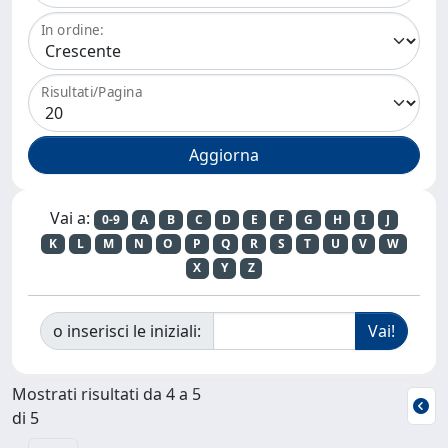
In ordine:
Risultati/Pagina
Vai a:
0-9
A
B
C
D
E
F
G
H
I
J
K
L
M
N
O
P
Q
R
S
T
U
V
W
X
Y
Z
o inserisci le iniziali:
Mostrati risultati da 4 a 5
di 5