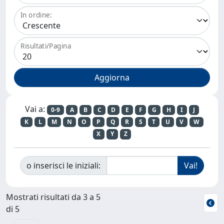
In ordine:
Risultati/Pagina
Vai a:
0-9
A
B
C
D
E
F
G
H
I
J
K
L
M
N
O
P
Q
R
S
T
U
V
W
X
Y
Z
o inserisci le iniziali:
Mostrati risultati da 3 a 5
di 5