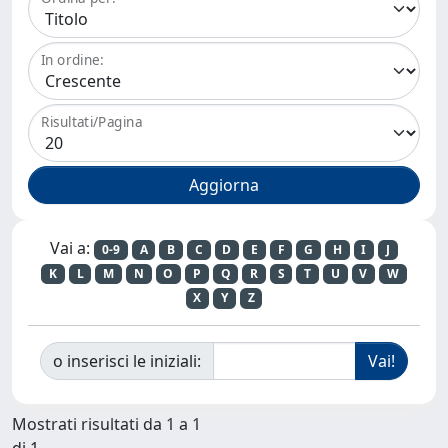
In ordine:
Risultati/Pagina
Vai a:
0-9
A
B
C
D
E
F
G
H
I
J
K
L
M
N
O
P
Q
R
S
T
U
V
W
X
Y
Z
o inserisci le iniziali:
Mostrati risultati da 1 a 1
di 1