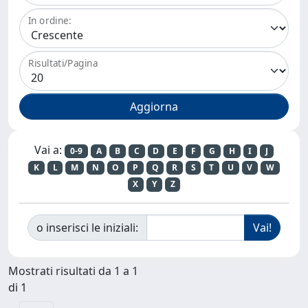
In ordine:
Risultati/Pagina
Vai a:
0-9
A
B
C
D
E
F
G
H
I
J
K
L
M
N
O
P
Q
R
S
T
U
V
W
X
Y
Z
o inserisci le iniziali:
Mostrati risultati da 1 a 1
di 1