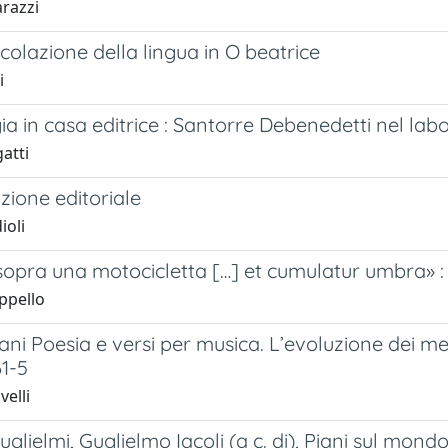
razzi
icolazione della lingua in O beatrice
i
gia in casa editrice : Santorre Debenedetti nel lab
gatti
zione editoriale
ioli
sopra una motocicletta […] et cumulatur umbra» : A
ppello
ani Poesia e versi per musica. L’evoluzione dei me
1-5
elli
glielmi, Guglielmo Iacoli (a c. di), Piani sul mon