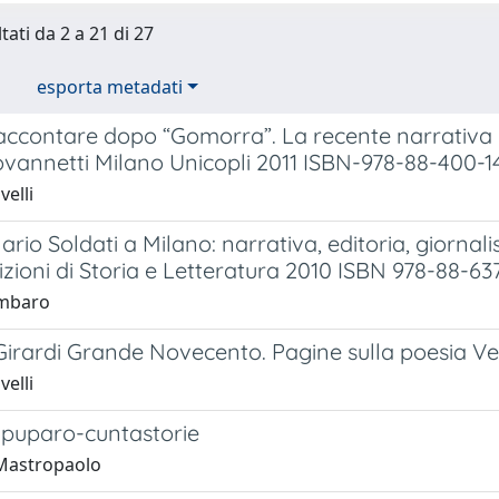
tati da 2 a 21 di 27
esporta metadati
ccontare dopo “Gomorra”. La recente narrativa it
ovannetti Milano Unicopli 2011 ISBN-978-88-400-1
elli
ario Soldati a Milano: narrativa, editoria, giorna
ioni di Storia e Letteratura 2010 ISBN 978-88-63
ambaro
Girardi Grande Novecento. Pagine sulla poesia Ve
elli
, puparo-cuntastorie
Mastropaolo