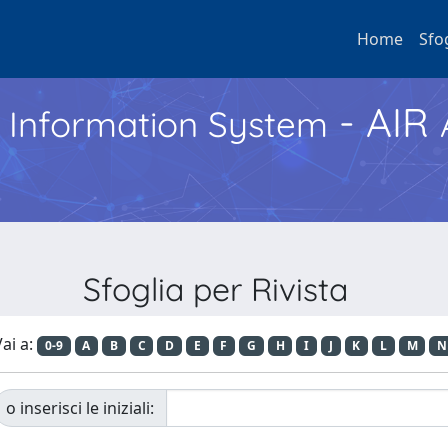
Home
Sfo
- AIR
h Information System
Sfoglia per Rivista
ai a:
0-9
A
B
C
D
E
F
G
H
I
J
K
L
M
N
o inserisci le iniziali: