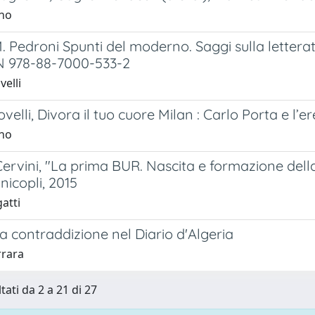
ino
. Pedroni Spunti del moderno. Saggi sulla lette
N 978-88-7000-533-2
elli
elli, Divora il tuo cuore Milan : Carlo Porta e l’
ino
ervini, "La prima BUR. Nascita e formazione della 
nicopli, 2015
gatti
a contraddizione nel Diario d'Algeria
rrara
tati da 2 a 21 di 27