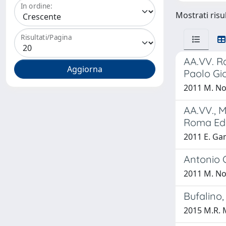
In ordine:
Mostrati risul
Risultati/Pagina
AA.VV. Ra
Paolo Gi
2011 M. Nov
AA.VV., M
Roma Ediz
2011 E. G
Antonio 
2011 M. Nov
Bufalino
2015 M.R. 