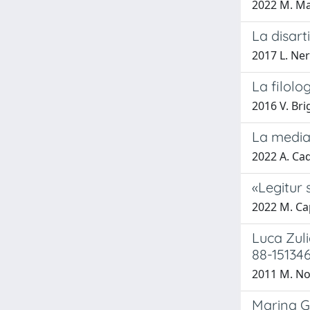
2022 M. Ma
La disart
2017 L. Ner
La filolo
2016 V. Bri
La media
2022 A. Cad
«Legitur 
2022 M. Ca
Luca Zuli
88-151346
2011 M. Nov
Marina Gu