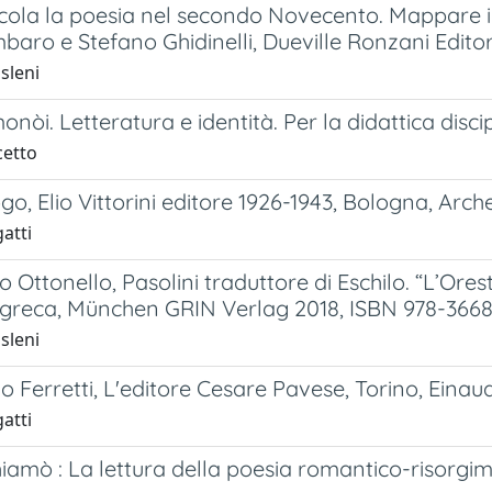
cola la poesia nel secondo Novecento. Mappare il
baro e Stefano Ghidinelli, Dueville Ronzani Edito
sleni
onòi. Letteratura e identità. Per la didattica disci
cetto
go, Elio Vittorini editore 1926-1943, Bologna, Arche
gatti
Ottonello, Pasolini traduttore di Eschilo. “L’Orestia
 greca, München GRIN Verlag 2018, ISBN 978-366
sleni
o Ferretti, L'editore Cesare Pavese, Torino, Einaud
gatti
chiamò : La lettura della poesia romantico-risorgi