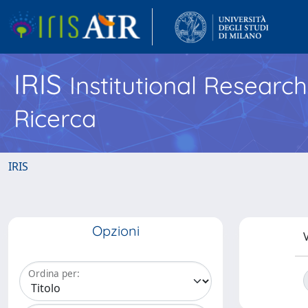
IRIS
Institutional Researc
Ricerca
IRIS
Opzioni
V
Ordina per: