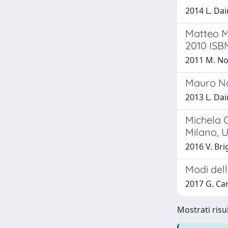
2014 L. Da
Matteo M
2010 ISB
2011 M. Nov
Mauro Nov
2013 L. Da
Michela C
Milano, U
2016 V. Bri
Modi dell
2017 G. Ca
Mostrati risul