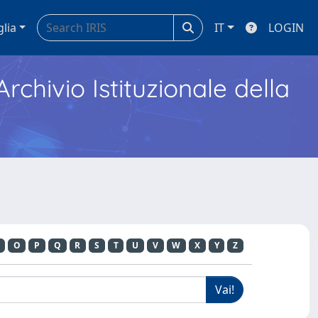
glia
IT
LOGIN
Archivio Istituzionale della
O
P
Q
R
S
T
U
V
W
X
Y
Z