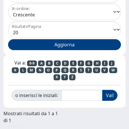
In ordine:
Risultati/Pagina
Vai a:
0-9
A
B
C
D
E
F
G
H
I
J
K
L
M
N
O
P
Q
R
S
T
U
V
W
X
Y
Z
o inserisci le iniziali:
Mostrati risultati da 1 a 1
di 1