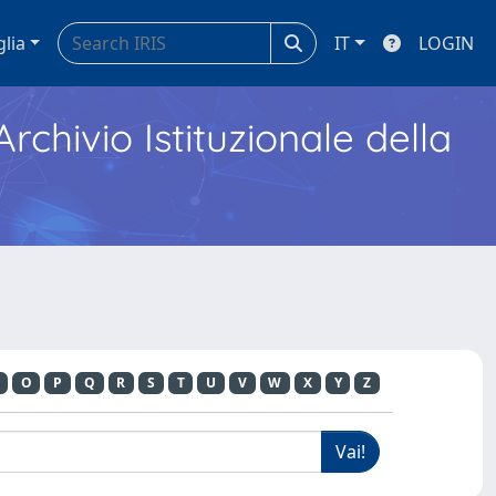
glia
IT
LOGIN
Archivio Istituzionale della
O
P
Q
R
S
T
U
V
W
X
Y
Z