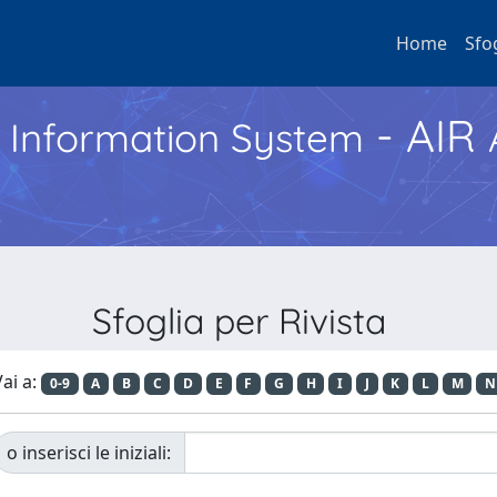
Home
Sfo
- AIR
h Information System
Sfoglia per Rivista
ai a:
0-9
A
B
C
D
E
F
G
H
I
J
K
L
M
N
o inserisci le iniziali: