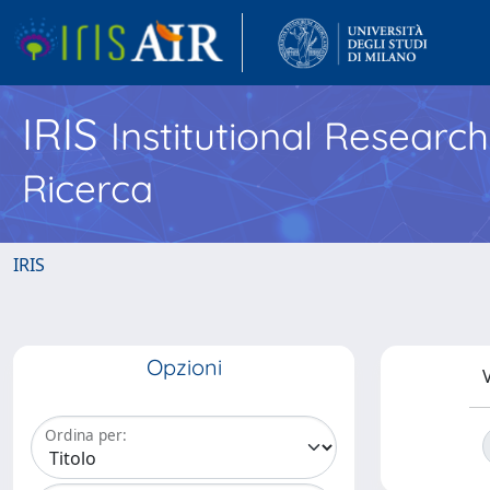
IRIS
Institutional Researc
Ricerca
IRIS
Opzioni
V
Ordina per: