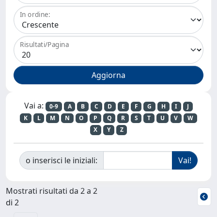
In ordine:
Risultati/Pagina
Vai a:
0-9
A
B
C
D
E
F
G
H
I
J
K
L
M
N
O
P
Q
R
S
T
U
V
W
X
Y
Z
o inserisci le iniziali:
Mostrati risultati da 2 a 2
di 2