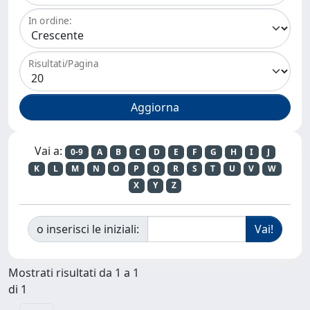
In ordine:
Risultati/Pagina
Vai a:
0-9
A
B
C
D
E
F
G
H
I
J
K
L
M
N
O
P
Q
R
S
T
U
V
W
X
Y
Z
o inserisci le iniziali:
Mostrati risultati da 1 a 1
di 1