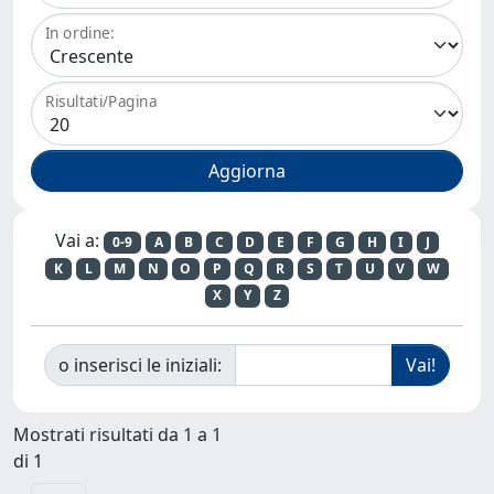
In ordine:
Risultati/Pagina
Vai a:
0-9
A
B
C
D
E
F
G
H
I
J
K
L
M
N
O
P
Q
R
S
T
U
V
W
X
Y
Z
o inserisci le iniziali:
Mostrati risultati da 1 a 1
di 1