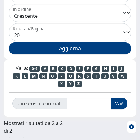
In ordine:
Risultati/Pagina
Vai a:
0-9
A
B
C
D
E
F
G
H
I
J
K
L
M
N
O
P
Q
R
S
T
U
V
W
X
Y
Z
o inserisci le iniziali:
Mostrati risultati da 2 a 2
di 2