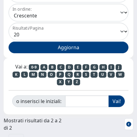
In ordine:
Risultati/Pagina
Vai a:
0-9
A
B
C
D
E
F
G
H
I
J
K
L
M
N
O
P
Q
R
S
T
U
V
W
X
Y
Z
o inserisci le iniziali:
Mostrati risultati da 2 a 2
di 2