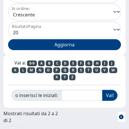
In ordine:
Risultati/Pagina
Vai a:
0-9
A
B
C
D
E
F
G
H
I
J
K
L
M
N
O
P
Q
R
S
T
U
V
W
X
Y
Z
o inserisci le iniziali:
Mostrati risultati da 2 a 2
di 2