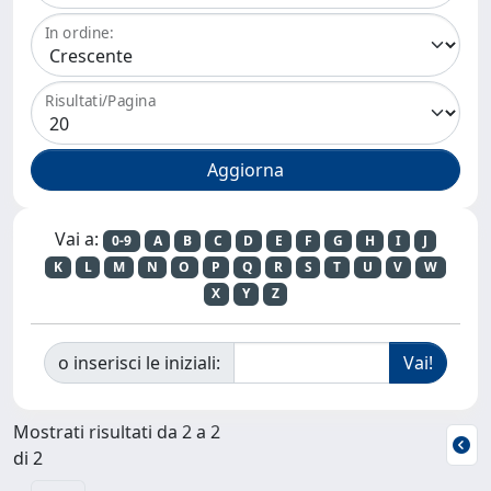
In ordine:
Risultati/Pagina
Vai a:
0-9
A
B
C
D
E
F
G
H
I
J
K
L
M
N
O
P
Q
R
S
T
U
V
W
X
Y
Z
o inserisci le iniziali:
Mostrati risultati da 2 a 2
di 2