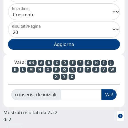
In ordine:
Risultati/Pagina
Vai a:
0-9
A
B
C
D
E
F
G
H
I
J
K
L
M
N
O
P
Q
R
S
T
U
V
W
X
Y
Z
o inserisci le iniziali:
Mostrati risultati da 2 a 2
di 2