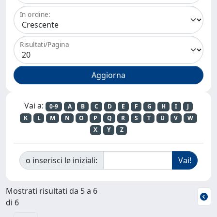
In ordine:
Risultati/Pagina
Vai a:
0-9
A
B
C
D
E
F
G
H
I
J
K
L
M
N
O
P
Q
R
S
T
U
V
W
X
Y
Z
o inserisci le iniziali:
Mostrati risultati da 5 a 6
di 6