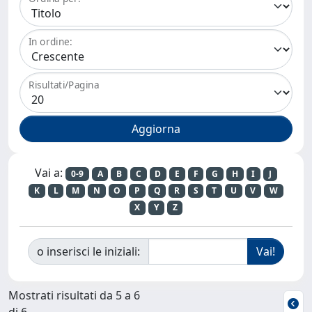
In ordine:
Risultati/Pagina
Vai a:
0-9
A
B
C
D
E
F
G
H
I
J
K
L
M
N
O
P
Q
R
S
T
U
V
W
X
Y
Z
o inserisci le iniziali:
Mostrati risultati da 5 a 6
di 6