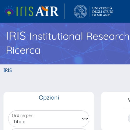
IRIS
Institutional Researc
Ricerca
IRIS
Opzioni
V
Ordina per: