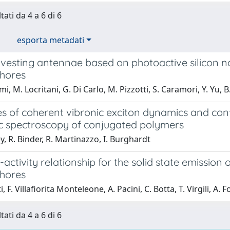
tati da 4 a 6 di 6
esporta metadati
vesting antennae based on photoactive silicon na
hores
mi, M. Locritani, G. Di Carlo, M. Pizzotti, S. Caramori, Y. Yu, 
es of coherent vibronic exciton dynamics and con
ic spectroscopy of conjugated polymers
y, R. Binder, R. Martinazzo, I. Burghardt
-activity relationship for the solid state emission
hores
i, F. Villafiorita Monteleone, A. Pacini, C. Botta, T. Virgili, A. F
tati da 4 a 6 di 6