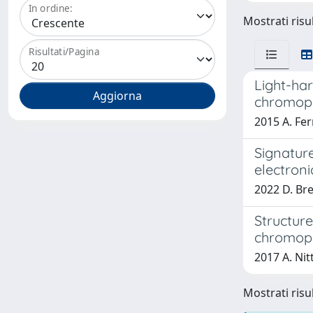
In ordine:
Mostrati risul
Risultati/Pagina
Light-har
chromop
2015 A. Fer
Signatur
electron
2022 D. Bre
Structure
chromop
2017 A. Nitt
Mostrati risul