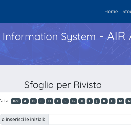
Home
Sfo
- AIR
h Information System
Sfoglia per Rivista
ai a:
0-9
A
B
C
D
E
F
G
H
I
J
K
L
M
N
o inserisci le iniziali: