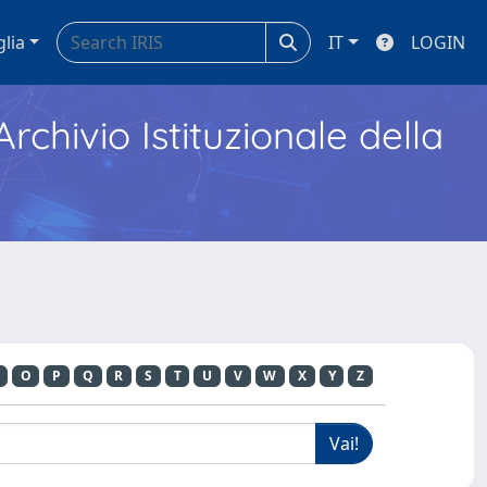
glia
IT
LOGIN
Archivio Istituzionale della
O
P
Q
R
S
T
U
V
W
X
Y
Z