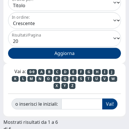
In ordine:
Risultati/Pagina
Vai a:
0-9
A
B
C
D
E
F
G
H
I
J
K
L
M
N
O
P
Q
R
S
T
U
V
W
X
Y
Z
o inserisci le iniziali:
Mostrati risultati da 1 a 6
di 6