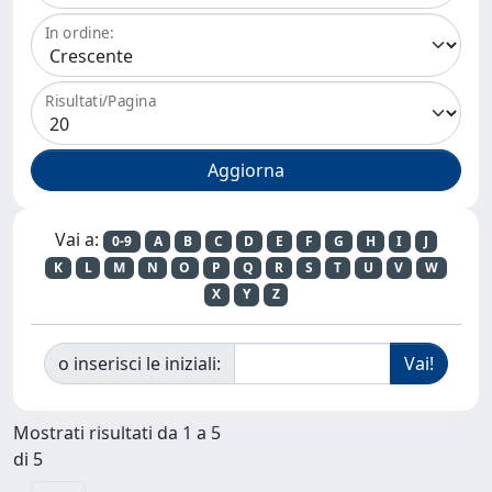
In ordine:
Risultati/Pagina
Vai a:
0-9
A
B
C
D
E
F
G
H
I
J
K
L
M
N
O
P
Q
R
S
T
U
V
W
X
Y
Z
o inserisci le iniziali:
Mostrati risultati da 1 a 5
di 5