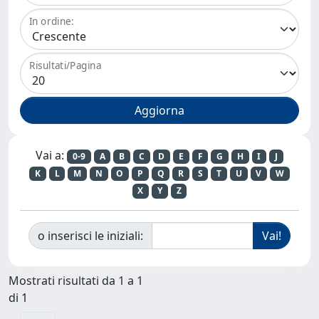
In ordine:
Risultati/Pagina
Vai a:
0-9
A
B
C
D
E
F
G
H
I
J
K
L
M
N
O
P
Q
R
S
T
U
V
W
X
Y
Z
o inserisci le iniziali:
Mostrati risultati da 1 a 1
di 1