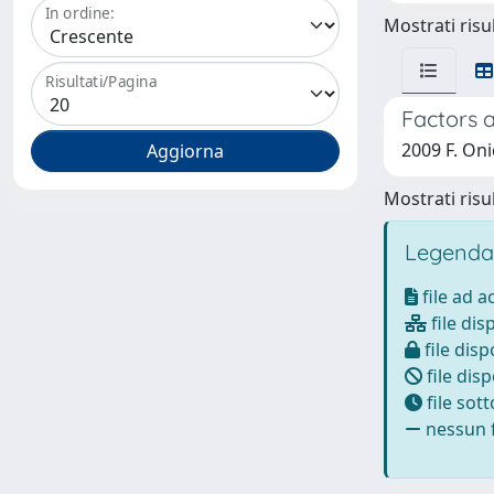
In ordine:
Mostrati risul
Risultati/Pagina
Factors a
2009 F. On
Mostrati risul
Legenda
file ad 
file dis
file disp
file disp
file sot
nessun f