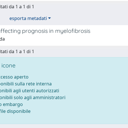
tati da 1 a 1 di 1
esporta metadati
ffecting prognosis in myelofibrosis
ida
tati da 1 a 1 di 1
 icone
accesso aperto
ponibili sulla rete interna
onibili agli utenti autorizzati
onibili solo agli amministratori
to embargo
ile disponibile