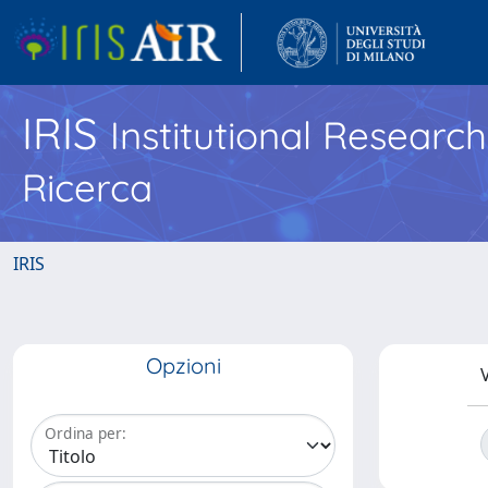
IRIS
Institutional Researc
Ricerca
IRIS
Opzioni
V
Ordina per: