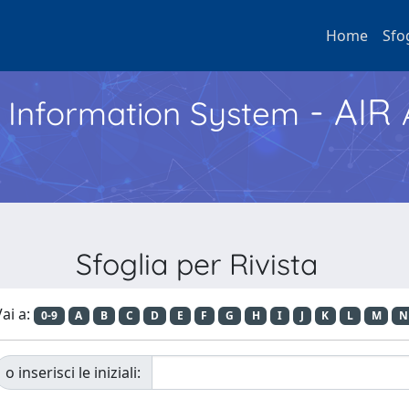
Home
Sfo
- AIR
h Information System
Sfoglia per Rivista
ai a:
0-9
A
B
C
D
E
F
G
H
I
J
K
L
M
N
o inserisci le iniziali: