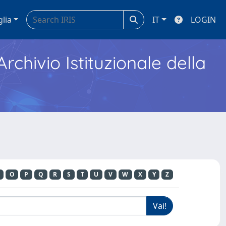
glia
IT
LOGIN
Archivio Istituzionale della
O
P
Q
R
S
T
U
V
W
X
Y
Z