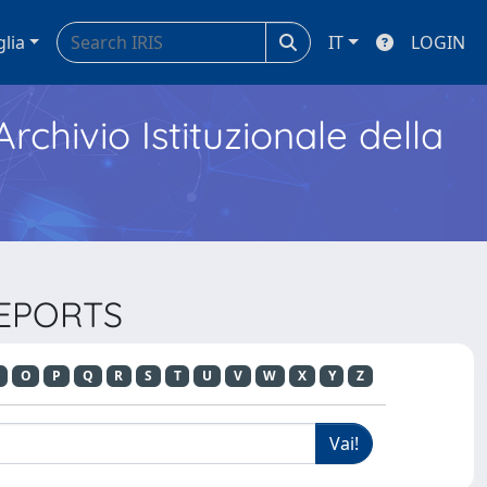
glia
IT
LOGIN
Archivio Istituzionale della
 REPORTS
O
P
Q
R
S
T
U
V
W
X
Y
Z