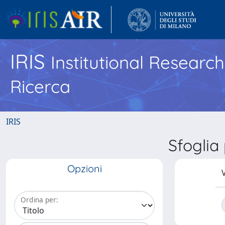
IRIS
Institutional Researc
Ricerca
IRIS
Sfoglia
Opzioni
V
Ordina per: