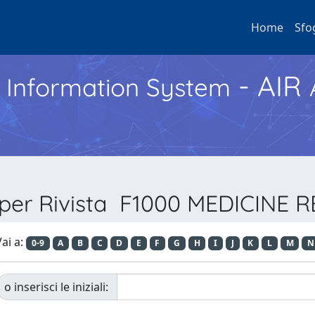
Home
Sfo
- AIR
h Information System
 per Rivista F1000 MEDICINE
ai a:
0-9
A
B
C
D
E
F
G
H
I
J
K
L
M
N
o inserisci le iniziali: