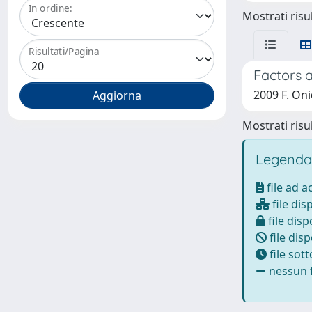
In ordine:
Mostrati risul
Risultati/Pagina
Factors a
2009 F. On
Mostrati risul
Legenda
file ad 
file dis
file disp
file disp
file sot
nessun f