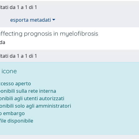
tati da 1 a 1 di 1
esporta metadati
ffecting prognosis in myelofibrosis
ida
tati da 1 a 1 di 1
 icone
accesso aperto
ponibili sulla rete interna
onibili agli utenti autorizzati
onibili solo agli amministratori
to embargo
ile disponibile