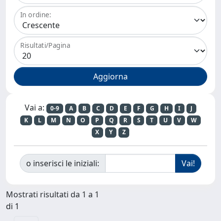
In ordine:
Risultati/Pagina
Vai a:
0-9
A
B
C
D
E
F
G
H
I
J
K
L
M
N
O
P
Q
R
S
T
U
V
W
X
Y
Z
o inserisci le iniziali:
Mostrati risultati da 1 a 1
di 1