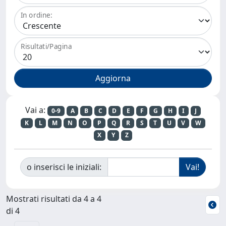
In ordine:
Risultati/Pagina
Vai a:
0-9
A
B
C
D
E
F
G
H
I
J
K
L
M
N
O
P
Q
R
S
T
U
V
W
X
Y
Z
o inserisci le iniziali:
Mostrati risultati da 4 a 4
di 4