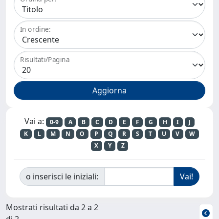
In ordine:
Risultati/Pagina
Vai a:
0-9
A
B
C
D
E
F
G
H
I
J
K
L
M
N
O
P
Q
R
S
T
U
V
W
X
Y
Z
o inserisci le iniziali:
Mostrati risultati da 2 a 2
di 2