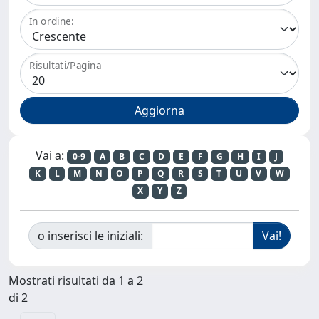
In ordine:
Risultati/Pagina
Vai a:
0-9
A
B
C
D
E
F
G
H
I
J
K
L
M
N
O
P
Q
R
S
T
U
V
W
X
Y
Z
o inserisci le iniziali:
Mostrati risultati da 1 a 2
di 2