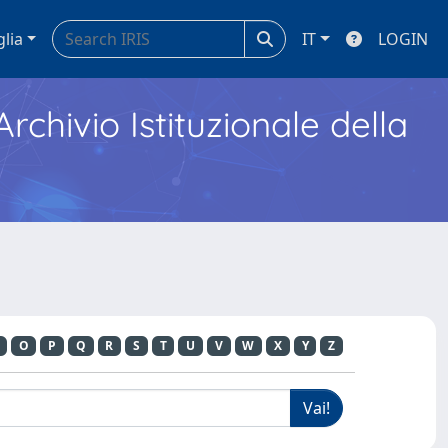
glia
IT
LOGIN
Archivio Istituzionale della
O
P
Q
R
S
T
U
V
W
X
Y
Z