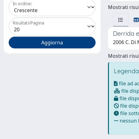
In ordine:
Mostrati risul
Risultati/Pagina
Derrida e
2006 C. Di
Mostrati risul
Legenda
file ad 
file dis
file disp
file disp
file sot
nessun f