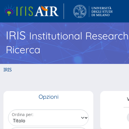
IRIS
Institutional Researc
Ricerca
IRIS
Opzioni
V
Ordina per: