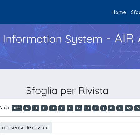
Home
Sfo
- AIR
h Information System
Sfoglia per Rivista
ai a:
0-9
A
B
C
D
E
F
G
H
I
J
K
L
M
N
o inserisci le iniziali: