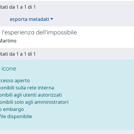
tati da 1 a 1 di 1
esporta metadati
 l'esperienza dell'impossibile
 Martino
tati da 1 a 1 di 1
 icone
accesso aperto
ponibili sulla rete interna
onibili agli utenti autorizzati
onibili solo agli amministratori
to embargo
ile disponibile