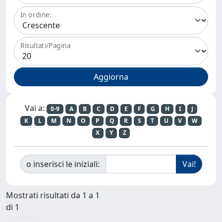
In ordine:
Risultati/Pagina
Vai a:
0-9
A
B
C
D
E
F
G
H
I
J
K
L
M
N
O
P
Q
R
S
T
U
V
W
X
Y
Z
o inserisci le iniziali:
Mostrati risultati da 1 a 1
di 1