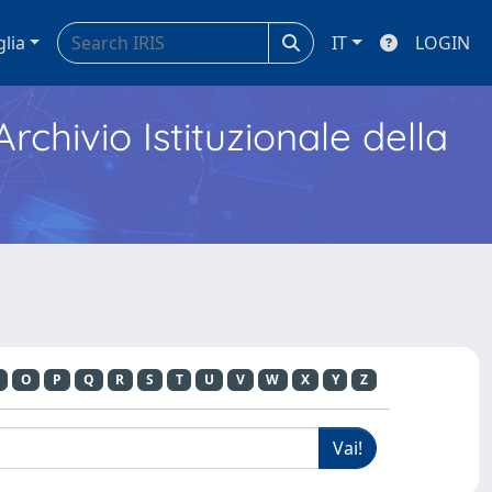
glia
IT
LOGIN
Archivio Istituzionale della
O
P
Q
R
S
T
U
V
W
X
Y
Z