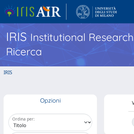
IRIS
Institutional Researc
Ricerca
IRIS
Opzioni
V
Ordina per: