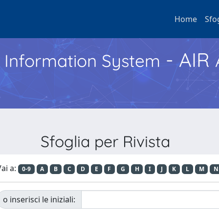
Home
Sfo
- AIR
h Information System
Sfoglia per Rivista
ai a:
0-9
A
B
C
D
E
F
G
H
I
J
K
L
M
N
o inserisci le iniziali: