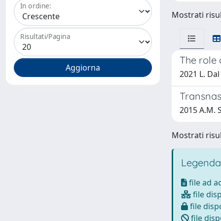
In ordine:
Mostrati risul
Risultati/Pagina
The role 
2021 L. Dal
Transnasa
2015 A.M. S
Mostrati risul
Legenda
file ad 
file dis
file disp
file disp