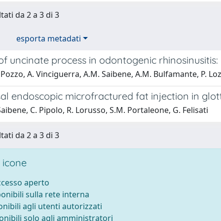
tati da 2 a 3 di 3
esporta metadati
of uncinate process in odontogenic rhinosinusitis
 Pozzo, A. Vinciguerra, A.M. Saibene, A.M. Bulfamante, P. Lozza
l endoscopic microfractured fat injection in glott
aibene, C. Pipolo, R. Lorusso, S.M. Portaleone, G. Felisati
tati da 2 a 3 di 3
 icone
accesso aperto
ponibili sulla rete interna
onibili agli utenti autorizzati
onibili solo agli amministratori