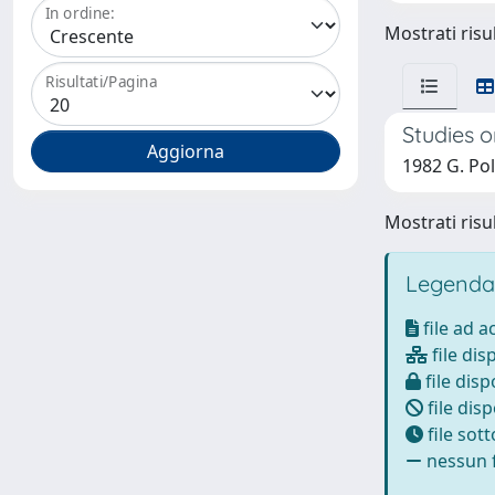
In ordine:
Mostrati risul
Risultati/Pagina
Studies 
1982 G. Poli
Mostrati risul
Legenda
file ad 
file dis
file disp
file disp
file sot
nessun f