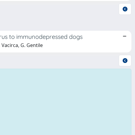
virus to immunodepressed dogs
G. Vacirca, G. Gentile