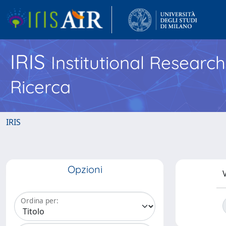
IRIS
Institutional Researc
Ricerca
IRIS
Opzioni
V
Ordina per: