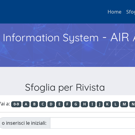
Home
Sfo
- AIR
h Information System
Sfoglia per Rivista
ai a:
0-9
A
B
C
D
E
F
G
H
I
J
K
L
M
N
o inserisci le iniziali: