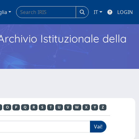
glia
IT
LOGIN
Archivio Istituzionale della
O
P
Q
R
S
T
U
V
W
X
Y
Z