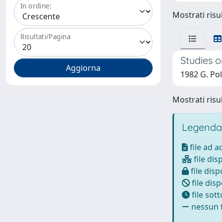
In ordine:
Mostrati risul
Risultati/Pagina
Studies 
1982 G. Poli
Mostrati risul
Legenda
file ad 
file dis
file disp
file disp
file sot
nessun f