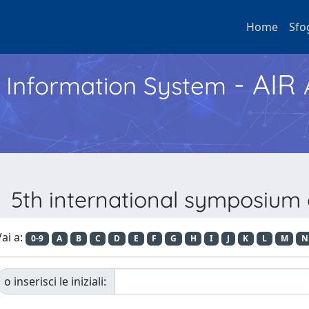
Home
Sfo
- AIR
h Information System
ta 5th international symposium 
ai a:
0-9
A
B
C
D
E
F
G
H
I
J
K
L
M
N
o inserisci le iniziali: