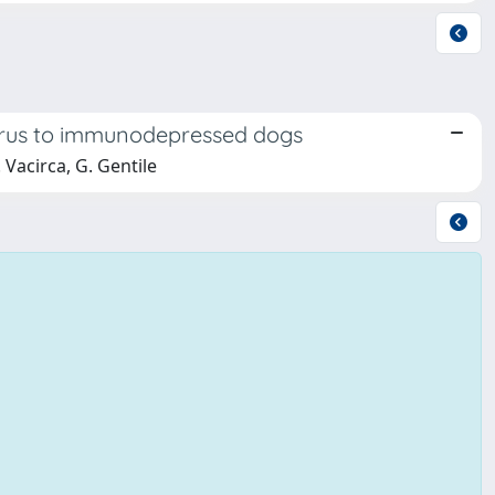
virus to immunodepressed dogs
G. Vacirca, G. Gentile