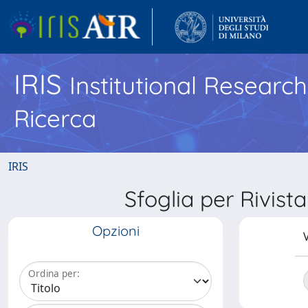
IRIS
Institutional Researc
Ricerca
IRIS
Sfoglia per Rivis
Opzioni
V
Ordina per: