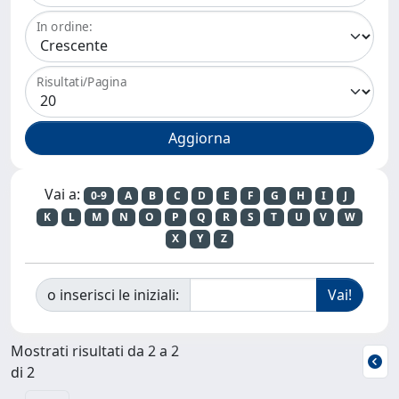
In ordine:
Risultati/Pagina
Vai a:
0-9
A
B
C
D
E
F
G
H
I
J
K
L
M
N
O
P
Q
R
S
T
U
V
W
X
Y
Z
o inserisci le iniziali:
Mostrati risultati da 2 a 2
di 2