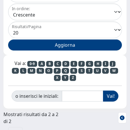
In ordine:
Risultati/Pagina
Vai a:
0-9
A
B
C
D
E
F
G
H
I
J
K
L
M
N
O
P
Q
R
S
T
U
V
W
X
Y
Z
o inserisci le iniziali:
Mostrati risultati da 2 a 2
di 2