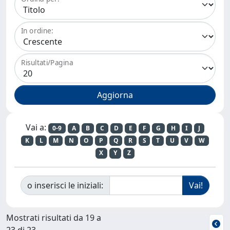
In ordine:
Risultati/Pagina
Vai a:
0-9
A
B
C
D
E
F
G
H
I
J
K
L
M
N
O
P
Q
R
S
T
U
V
W
X
Y
Z
o inserisci le iniziali:
Mostrati risultati da 19 a
23 di 23