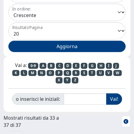
In ordine:
Risultati/Pagina
Vai a:
0-9
A
B
C
D
E
F
G
H
I
J
K
L
M
N
O
P
Q
R
S
T
U
V
W
X
Y
Z
o inserisci le iniziali:
Mostrati risultati da 33 a
37 di 37