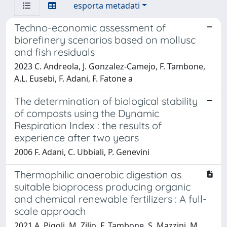
esporta metadati
Techno-economic assessment of
biorefinery scenarios based on mollusc
and fish residuals
2023 C. Andreola, J. Gonzalez-Camejo, F. Tambone,
A.L. Eusebi, F. Adani, F. Fatone a
The determination of biological stability
of composts using the Dynamic
Respiration Index : the results of
experience after two years
2006 F. Adani, C. Ubbiali, P. Genevini
Thermophilic anaerobic digestion as
suitable bioprocess producing organic
and chemical renewable fertilizers : A full-
scale approach
2021 A. Pigoli, M. Zilio, F. Tambone, S. Mazzini, M.