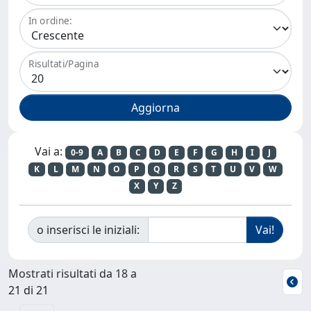
In ordine:
Risultati/Pagina
Vai a:
0-9
A
B
C
D
E
F
G
H
I
J
K
L
M
N
O
P
Q
R
S
T
U
V
W
X
Y
Z
o inserisci le iniziali:
Mostrati risultati da 18 a
21 di 21