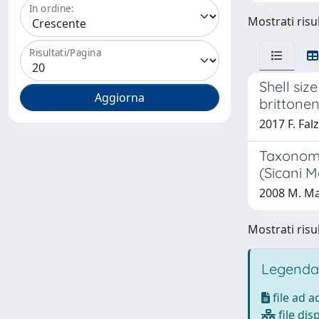
In ordine:
Mostrati risul
Risultati/Pagina
Shell siz
brittonen
2017 F. Fal
Taxonomy
(Sicani M
2008 M. Ma
Mostrati risul
Legenda
file ad 
file dis