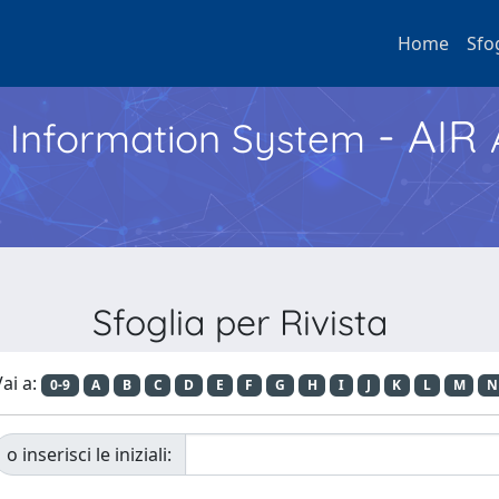
Home
Sfo
- AIR
h Information System
Sfoglia per Rivista
ai a:
0-9
A
B
C
D
E
F
G
H
I
J
K
L
M
N
o inserisci le iniziali: