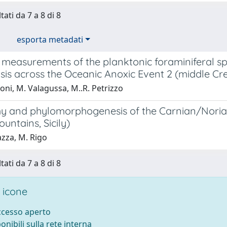
tati da 7 a 8 di 8
esporta metadati
e measurements of the planktonic foraminiferal s
sis across the Oceanic Anoxic Event 2 (middle Cr
zoni, M. Valagussa, M..R. Petrizzo
 and phylomorphogenesis of the Carnian/Norian
ountains, Sicily)
zza, M. Rigo
tati da 7 a 8 di 8
 icone
accesso aperto
ponibili sulla rete interna