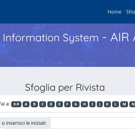
Home
Sfo
- AIR
h Information System
Sfoglia per Rivista
ai a:
0-9
A
B
C
D
E
F
G
H
I
J
K
L
M
N
o inserisci le iniziali: