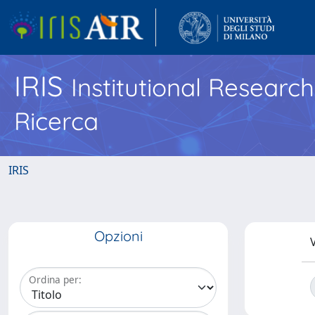
IRIS
Institutional Researc
Ricerca
IRIS
Opzioni
V
Ordina per: