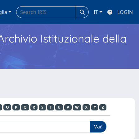
glia
IT
LOGIN
Archivio Istituzionale della
O
P
Q
R
S
T
U
V
W
X
Y
Z