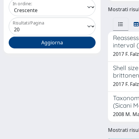
In ordine:
Mostrati risul
Risultati/Pagina
Reassess
interval 
2017 F. Fal
Shell siz
brittonen
2017 F. Fal
Taxonomy
(Sicani M
2008 M. Ma
Mostrati risul