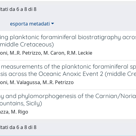
tati da 6 a 8 di 8
esporta metadati
ing planktonic foraminiferal biostratigraphy a
(middle Cretaceous)
zoni, M..R. Petrizzo, M. Caron, R.M. Leckie
e measurements of the planktonic foraminiferal s
sis across the Oceanic Anoxic Event 2 (middle Cr
zoni, M. Valagussa, M..R. Petrizzo
 and phylomorphogenesis of the Carnian/Norian
ountains, Sicily)
zza, M. Rigo
tati da 6 a 8 di 8