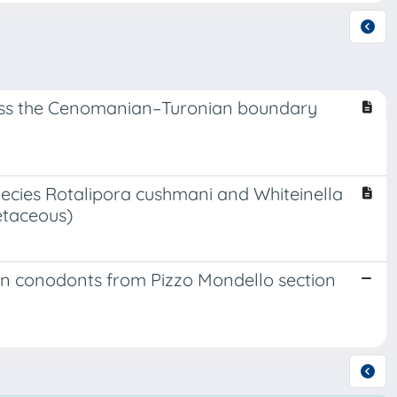
cross the Cenomanian–Turonian boundary
pecies Rotalipora cushmani and Whiteinella
etaceous)
 conodonts from Pizzo Mondello section