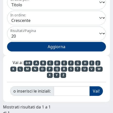
In ordine:
Risultati/Pagina
Vai a:
0-9
A
B
C
D
E
F
G
H
I
J
K
L
M
N
O
P
Q
R
S
T
U
V
W
X
Y
Z
o inserisci le iniziali:
Mostrati risultati da 1 a 1
di 1