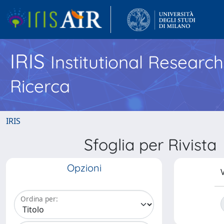
IRIS
Institutional Researc
Ricerca
IRIS
Sfoglia per Rivi
Opzioni
V
Ordina per: