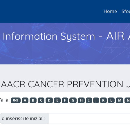
Home
Sfo
- AIR
h Information System
sta AACR CANCER PREVENTIO
ai a:
0-9
A
B
C
D
E
F
G
H
I
J
K
L
M
N
o inserisci le iniziali: