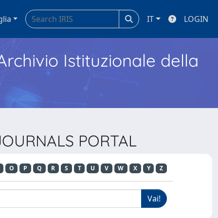
glia
IT
LOGIN
Archivio Istituzionale della
N JOURNALS PORTAL
O
P
Q
R
S
T
U
V
W
X
Y
Z