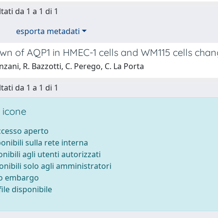
tati da 1 a 1 di 1
esporta metadati
n of AQP1 in HMEC-1 cells and WM115 cells chang
zani, R. Bazzotti, C. Perego, C. La Porta
tati da 1 a 1 di 1
 icone
accesso aperto
ponibili sulla rete interna
onibili agli utenti autorizzati
onibili solo agli amministratori
to embargo
ile disponibile