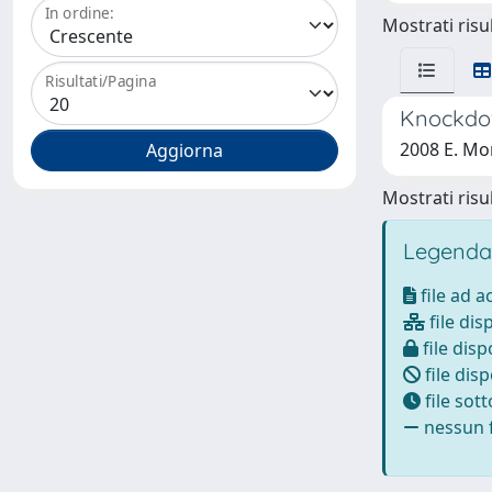
In ordine:
Mostrati risul
Risultati/Pagina
Knockdow
2008 E. Mon
Mostrati risul
Legenda
file ad 
file dis
file disp
file disp
file sot
nessun f