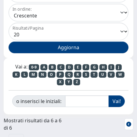
In ordine:
Risultati/Pagina
Vai a:
0-9
A
B
C
D
E
F
G
H
I
J
K
L
M
N
O
P
Q
R
S
T
U
V
W
X
Y
Z
o inserisci le iniziali:
Mostrati risultati da 6 a 6
di 6